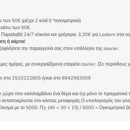
ων 50€ (μέχρι 2 κιλά ή *ογκομετρικό)
ς κάτω των 50€.
 Παραλαβή 24/7 εύκολα και γρήγορα. 3,20€ για Lockers στα νη
η ή κάρτα!
ξοφλήσετε την παραγγελία σας στον υπάλληλο της courier.
ες ημέρες, με συνεργαζόμενη εταιρεία courier. (Σε περιόδους γ
είτε στο 2510222805 ή/και στο 6942983559
 χώρο που καταλαμβάνει ένα δέμα και όχι μόνο το πραγματικό τ
 ανταποκρίνεται στο κόστος μεταφοράς.Ο υπολογισμός του γίνετ
έλεσμα με το 5000. Πχ: (40 × 30 × 15) / 5000 = Ογκομετρικό β