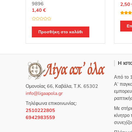
9896
2,50
1,40
€
Βαθμο
γήθηκε
Β
4.00
α
Επ
α
5
θ
Προσθήκη στο καλάθι
μ
ο
λ
ο
γ
ή
θ
η
Η ιστ
κ
ε
μ
ε
Από το 
0
α
Α’ παγκ
π
Ομονοίας 66, Καβάλα, Τ.Κ. 65302
ό
εμπορευ
5
info@ligaapola.gr
ραπτικής
Τηλέφωνα επικοινωνίας:
Με στήρ
2510222805
κίνητρο
6942983559
συνεχίζ