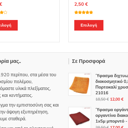
€
2,50
€
λο
Βαθμολογή
 με
θηκε με
5.00
Αυτό
Αυτό
πό
από 5
ιλογή
Επιλογή
το
το
προϊόν
προϊόν
έχει
έχει
πολλαπλές
πολλαπλές
παραλλαγές.
παραλλαγές
ορία μας..
Σε Προσφορά
Οι
Οι
επιλογές
επιλογές
1920 περίπου, στα μέσα του
Ύφασμα διχτυ
μπορούν
μπορούν
οσμίου πολέμου,
διακοσμητικό 0,
να
να
Πορτοκαλί χρυσ
όμαστε υλικά πλεξίματος,
επιλεγούν
επιλεγούν
21016
 και κεντήματος.
στη
στη
Original
Η
18,50
€
12,00
€
ιγμα την εμπιστοσύνη σας και
σελίδα
σελίδα
price
τρ
Ύφασμα οργάντ
 την άψογη εξυπηρέτηση,
του
του
was:
τι
οργαντίνα διακ
ουμε σταθερά.
προϊόντος
προϊόντος
18,50 €.
εί
1x5μ μπορντό -
12
Original
Η
28,50
€
17,00
€