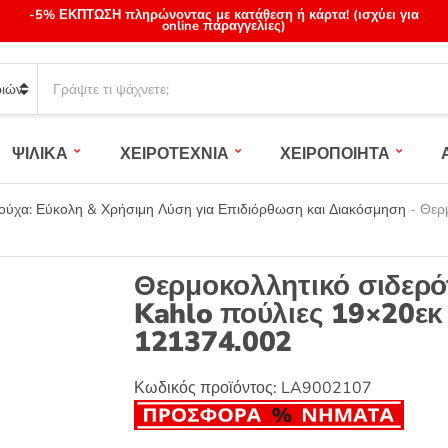
-5% ΕΚΠΤΩΣΗ πληρώνοντας με κατάθεση ή κάρτα! (ισχύει για
online παραγγελίες)
S
e
a
r
ΨΙΛΙΚΑ
ΧΕΙΡΟΤΕΧΝΙΑ
ΧΕΙΡΟΠΟΙΗΤΑ
c
h
p
ύχα: Εύκολη & Χρήσιμη Λύση για Επιδιόρθωση και Διακόσμηση
-
Θερμ
r
o
d
Θερμοκολλητικό σιδερό
u
Kahlo πούλιες 19×20εκ
c
121374.002
t
s
:
Κωδικός προϊόντος:
LA9002107