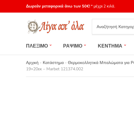
Δωρεάν μεταφορικά άνω των 50€!
* μέχρι 2 κιλά.
Category
name
ΠΛΕΞΙΜΟ
ΡΑΨΙΜΟ
ΚΕΝΤΗΜΑ
Αρχική
-
Κατάστημα
-
Θερμοκολλητικά Μπαλώματα για Ρο
19×20εκ – Marbet 121374.002