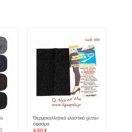
πο
Θερμοκολλητικό ελαστικό glitter
ύφασμα
0
4,50
€