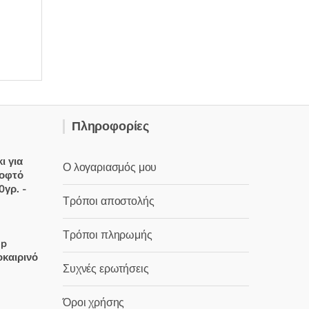
Πληροφορίες
.
ι για
Ο λογαριασμός μου
κοφτό
0γρ. -
Τρόποι αποστολής
χουσα
Τρόποι πληρωμής
op
καιρινό
:
Συχνές ερωτήσεις
 €.
Όροι χρήσης