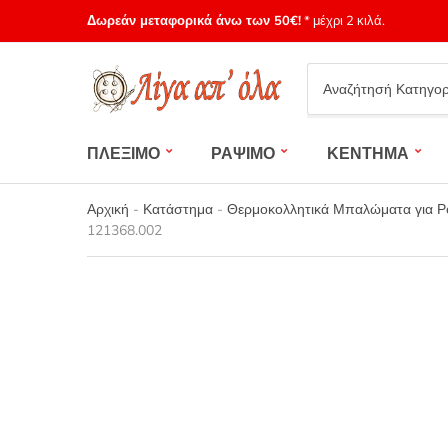
Δωρεάν μεταφορικά άνω των 50€!
* μέχρι 2 κιλά.
Category
name
ΠΛΕΞΙΜΟ
ΡΑΨΙΜΟ
ΚΕΝΤΗΜΑ
Αρχική
-
Κατάστημα
-
Θερμοκολλητικά Μπαλώματα για Ρο
121368.002