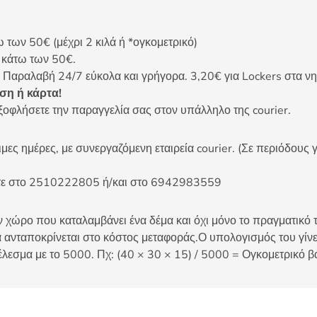
ων 50€ (μέχρι 2 κιλά ή *ογκομετρικό)
ς κάτω των 50€.
 Παραλαβή 24/7 εύκολα και γρήγορα. 3,20€ για Lockers στα νη
η ή κάρτα!
ξοφλήσετε την παραγγελία σας στον υπάλληλο της courier.
ες ημέρες, με συνεργαζόμενη εταιρεία courier. (Σε περιόδους γ
είτε στο 2510222805 ή/και στο 6942983559
 χώρο που καταλαμβάνει ένα δέμα και όχι μόνο το πραγματικό τ
 ανταποκρίνεται στο κόστος μεταφοράς.Ο υπολογισμός του γίνετ
έλεσμα με το 5000. Πχ: (40 × 30 × 15) / 5000 = Ογκομετρικό β