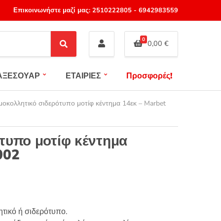
Επικοινωνήστε μαζί μας:
2510222805
-
6942983559
0
0,00
€
S
e
a
ΑΞΕΣΟΥΑΡ
ΕΤΑΙΡΙΕΣ
Προσφορές!
r
c
h
οκολλητικό σιδερότυπο μοτίφ κέντημα 14εκ – Marbet
τυπο μοτίφ κέντημα
002
ητικό ή σιδερότυπο.