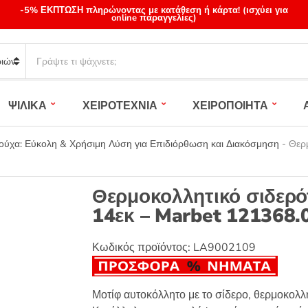
-5% ΕΚΠΤΩΣΗ πληρώνοντας με κατάθεση ή κάρτα! (ισχύει για
online παραγγελίες)
S
e
a
r
ΨΙΛΙΚΑ
ΧΕΙΡΟΤΕΧΝΙΑ
ΧΕΙΡΟΠΟΙΗΤΑ
c
h
p
ύχα: Εύκολη & Χρήσιμη Λύση για Επιδιόρθωση και Διακόσμηση
-
Θερμ
r
o
d
Θερμοκολλητικό σιδερό
u
14εκ – Marbet 121368.
c
t
s
Κωδικός προϊόντος:
LA9002109
:
Μοτίφ αυτοκόλλητο με το σίδερο, θερμοκολλ