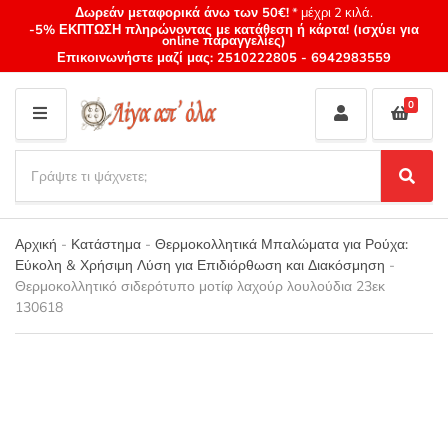
Δωρεάν μεταφορικά άνω των 50€!
* μέχρι 2 κιλά.
-5% ΕΚΠΤΩΣΗ πληρώνοντας με κατάθεση ή κάρτα! (ισχύει για
online παραγγελίες)
Επικοινωνήστε μαζί μας:
2510222805
-
6942983559
0
M
E
S
N
e
S
Category
U
a
e
name
a
r
r
Αρχική
-
Κατάστημα
-
Θερμοκολλητικά Μπαλώματα για Ρούχα:
c
c
Εύκολη & Χρήσιμη Λύση για Επιδιόρθωση και Διακόσμηση
-
h
h
Θερμοκολλητικό σιδερότυπο μοτίφ λαχούρ λουλούδια 23εκ
p
130618
r
o
d
u
c
t
s