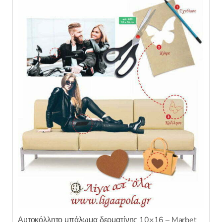
Αυτοκόλλητο μπάλωμα δερματίνης 10×16 – Marbet