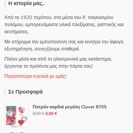
Η ιστορία μας..
Από το 1920 περίπου, στα μέσα του Α’ παγκοσμίου
πολέμου, εμπορευόμαστε υλικά πλεξίματος, ραπτικής και
κεντήματος.
Με στήριγμα την εμπιστοσύνη σας και κίνητρο την άψογη
εξυπηρέτηση, συνεχίζουμε σταθερά.
Πλέον μέσα και από το ηλεκτρονικό μας κατάστημα,
έρχονται τα προϊόντα μας στην πόρτα σας!
Περισσότερα σχετικά με εμάς!
Σε Προσφορά
Πατρόν καρδιά μεγάλη Clover 8705
Original
Η
8,00
€
6,00
€
price
τρέχουσα
was:
τιμή