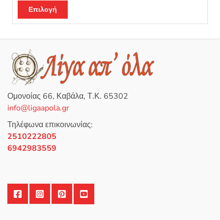
Βαθμολογή
Αυτό
θηκε με
5.00
Επιλογή
από 5
το
προϊόν
έχει
πολλαπλές
παραλλαγές.
Οι
επιλογές
Ομονοίας 66, Καβάλα, Τ.Κ. 65302
μπορούν
info@ligaapola.gr
να
επιλεγούν
Τηλέφωνα επικοινωνίας:
στη
2510222805
σελίδα
6942983559
του
προϊόντος