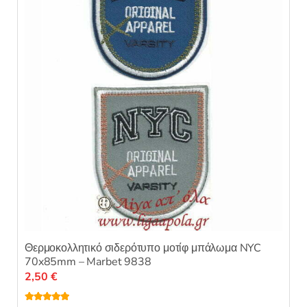
α
μπορούν
π
ό
να
5
επιλεγούν
στη
σελίδα
του
προϊόντος
Θερμοκολλητικό σιδερότυπο μοτίφ μπάλωμα NYC
70x85mm – Marbet 9838
2,50
€