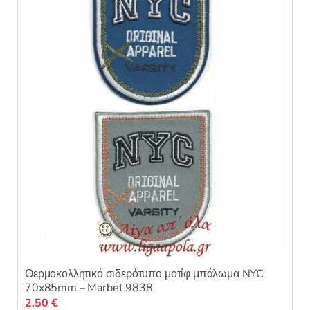
Οι
επιλογές
μπορούν
να
επιλεγούν
στη
σελίδα
του
προϊόντος
Θερμοκολλητικό σιδερότυπο μοτίφ μπάλωμα NYC
70x85mm – Marbet 9838
2,50
€