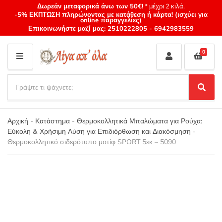
Δωρεάν μεταφορικά άνω των 50€!
* μέχρι 2 κιλά.
-5% ΕΚΠΤΩΣΗ πληρώνοντας με κατάθεση ή κάρτα! (ισχύει για
online παραγγελίες)
Επικοινωνήστε μαζί μας:
2510222805
-
6942983559
0
M
E
S
N
e
S
Category
U
a
e
name
a
r
r
Αρχική
-
Κατάστημα
-
Θερμοκολλητικά Μπαλώματα για Ρούχα:
c
c
Εύκολη & Χρήσιμη Λύση για Επιδιόρθωση και Διακόσμηση
-
h
h
Θερμοκολλητικό σιδερότυπο μοτίφ SPORT 5εκ – 5090
p
r
o
d
u
c
t
s