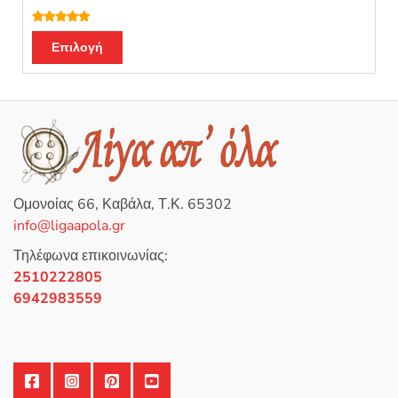
Βαθμολογή
Αυτό
θηκε με
5.00
Επιλογή
από 5
το
προϊόν
έχει
πολλαπλές
παραλλαγές.
Οι
επιλογές
Ομονοίας 66, Καβάλα, Τ.Κ. 65302
μπορούν
info@ligaapola.gr
να
επιλεγούν
Τηλέφωνα επικοινωνίας:
στη
2510222805
σελίδα
6942983559
του
προϊόντος