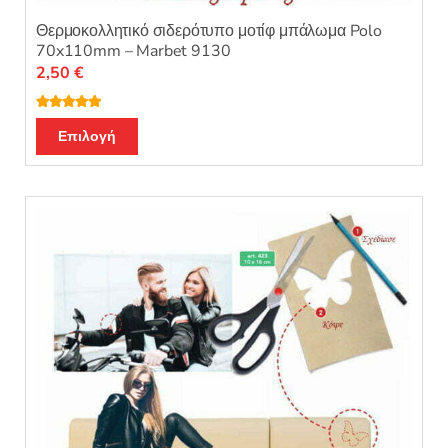
Θερμοκολλητικό σιδερότυπο μοτίφ μπάλωμα Polo
70x110mm – Marbet 9130
2,50
€
Βαθμολογή
Αυτό
θηκε με
5.00
Επιλογή
από 5
το
προϊόν
έχει
πολλαπλές
παραλλαγές.
Οι
επιλογές
μπορούν
να
επιλεγούν
στη
σελίδα
του