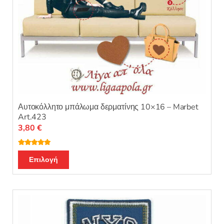
προϊόντος
Αυτοκόλλητο μπάλωμα δερματίνης 10×16 – Marbet
Art.423
3,80
€
Βαθμολογή
Αυτό
θηκε με
5.00
Επιλογή
από 5
το
προϊόν
έχει
πολλαπλές
παραλλαγές.