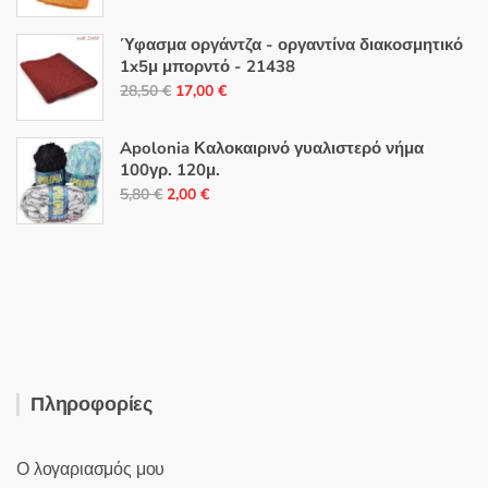
price
τρέχουσα
was:
τιμή
Ύφασμα οργάντζα - οργαντίνα διακοσμητικό
18,50 €.
είναι:
1x5μ μπορντό - 21438
Original
Η
12,00 €.
28,50
€
17,00
€
price
τρέχουσα
was:
τιμή
Apolonia Καλοκαιρινό γυαλιστερό νήμα
28,50 €.
είναι:
100γρ. 120μ.
Original
Η
17,00 €.
5,80
€
2,00
€
price
τρέχουσα
was:
τιμή
5,80 €.
είναι:
2,00 €.
Πληροφορίες
Ο λογαριασμός μου