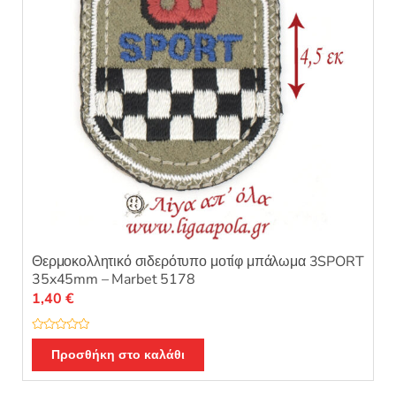
Θερμοκολλητικό σιδερότυπο μοτίφ μπάλωμα 3SPORT
35x45mm – Marbet 5178
1,40
€
Β
α
Προσθήκη στο καλάθι
θ
μ
ο
λ