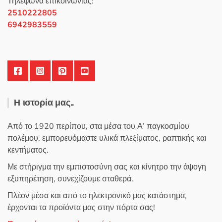
επιλεγούν
Τηλέφωνα επικοινωνίας:
στη
2510222805
σελίδα
6942983559
του
προϊόντος
Η ιστορία μας..
Από το 1920 περίπου, στα μέσα του Α’ παγκοσμίου
πολέμου, εμπορευόμαστε υλικά πλεξίματος, ραπτικής και
κεντήματος.
Με στήριγμα την εμπιστοσύνη σας και κίνητρο την άψογη
εξυπηρέτηση, συνεχίζουμε σταθερά.
Πλέον μέσα και από το ηλεκτρονικό μας κατάστημα,
έρχονται τα προϊόντα μας στην πόρτα σας!