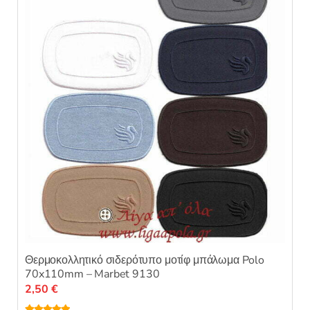
επιλογές
μπορούν
να
επιλεγούν
στη
σελίδα
του
προϊόντος
Θερμοκολλητικό σιδερότυπο μοτίφ μπάλωμα Polo
70x110mm – Marbet 9130
2,50
€