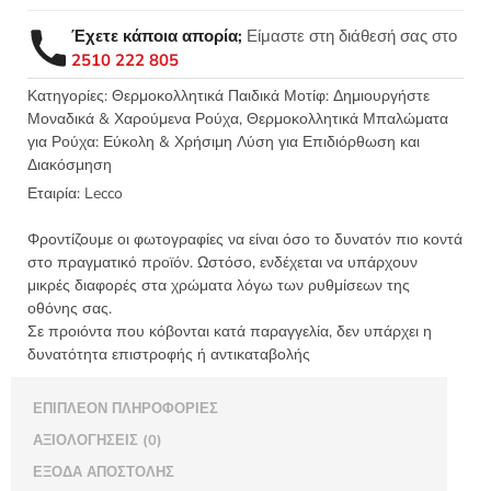
παιδικό
μοτίφ
Έχετε κάποια απορία;
Είμαστε στη διάθεσή σας στο
Αρκούδος
2510 222 805
πουκάμισο
4,5x9,5εκ
Κατηγορίες:
Θερμοκολλητικά Παιδικά Μοτίφ: Δημιουργήστε
Μοναδικά & Χαρούμενα Ρούχα
,
Θερμοκολλητικά Μπαλώματα
LECCO
για Ρούχα: Εύκολη & Χρήσιμη Λύση για Επιδιόρθωση και
6531.D
Διακόσμηση
ποσότητα
Εταιρία:
Lecco
Φροντίζουμε οι φωτογραφίες να είναι όσο το δυνατόν πιο κοντά
στο πραγματικό προϊόν. Ωστόσο, ενδέχεται να υπάρχουν
μικρές διαφορές στα χρώματα λόγω των ρυθμίσεων της
οθόνης σας.
Σε προιόντα που κόβονται κατά παραγγελία, δεν υπάρχει η
δυνατότητα επιστροφής ή αντικαταβολής
ΕΠΙΠΛΈΟΝ ΠΛΗΡΟΦΟΡΊΕΣ
ΑΞΙΟΛΟΓΉΣΕΙΣ (0)
ΈΞΟΔΑ ΑΠΟΣΤΟΛΉΣ