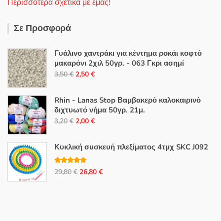
Περισσότερα σχετικά με εμάς!
Σε Προσφορά
Γυάλινο χαντράκι για κέντημα ροκάι κοφτό
μακαρόνι 2χιλ 50γρ. - 063 Γκρι ασημί
Original
Η
3,50
€
2,50
€
price
τρέχουσα
was:
τιμή
Rhin - Lanas Stop Βαμβακερό καλοκαιρινό
3,50 €.
είναι:
διχτυωτό νήμα 50γρ. 21μ.
Original
Η
2,50 €.
3,20
€
2,00
€
price
τρέχουσα
was:
τιμή
Κυκλική συσκευή πλεξίματος 4τμχ SKC J092
3,20 €.
είναι:
2,00 €.
Βαθμολογή
Original
Η
29,80
€
26,80
€
θηκε με
5.00
από 5
price
τρέχουσα
was:
τιμή
29,80 €.
είναι:
26,80 €.