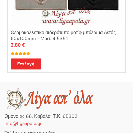
Θερμοκολλητικό σιδερότυπο μοτίφ μπάλωμα Αετός
60x100mm – Marbet 5351
2,80
€
Βαθμολογή
Αυτό
θηκε με
5.00
Επιλογή
από 5
το
προϊόν
έχει
πολλαπλές
παραλλαγές.
Οι
επιλογές
Ομονοίας 66, Καβάλα, Τ.Κ. 65302
μπορούν
info@ligaapola.gr
να