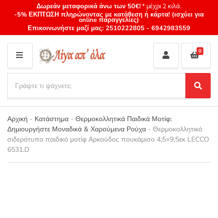
Δωρεάν μεταφορικά άνω των 50€!
* μέχρι 2 κιλά.
-5% ΕΚΠΤΩΣΗ πληρώνοντας με κατάθεση ή κάρτα! (ισχύει για
online παραγγελίες)
Επικοινωνήστε μαζί μας:
2510222805
-
6942983559
0
M
E
S
N
e
S
Category
U
a
e
name
a
r
r
Αρχική
-
Κατάστημα
-
Θερμοκολλητικά Παιδικά Μοτίφ:
c
c
Δημιουργήστε Μοναδικά & Χαρούμενα Ρούχα
-
Θερμοκολλητικό
h
h
σιδερότυπο παιδικό μοτίφ Αρκούδος πουκάμισο 4,5×9,5εκ LECCO
p
6531.D
r
o
d
u
c
t
s