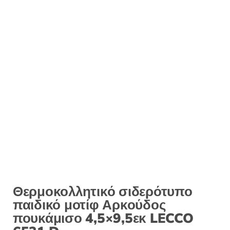
:
Θερμοκολλητικό σιδερότυπο
παιδικό μοτίφ Αρκούδος
πουκάμισο 4,5×9,5εκ LECCO