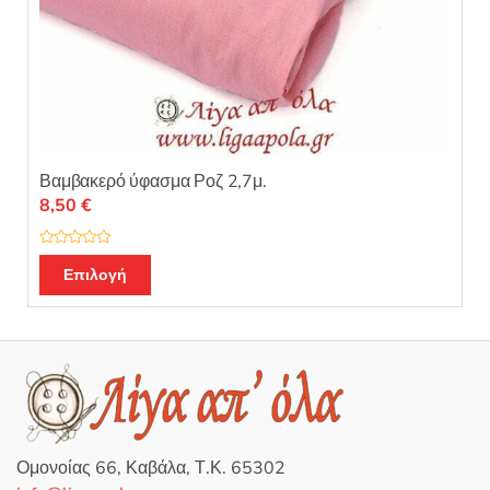
Βαμβακερό ύφασμα Ροζ 2,7μ.
8,50
€
Β
α
Επιλογή
θ
μ
ο
λ
ο
γ
ή
θ
η
κ
ε
μ
ε
0
Ομονοίας 66, Καβάλα, Τ.Κ. 65302
α
π