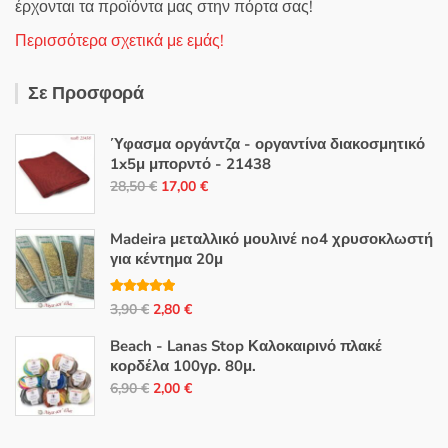
έρχονται τα προϊόντα μας στην πόρτα σας!
Περισσότερα σχετικά με εμάς!
Σε Προσφορά
Ύφασμα οργάντζα - οργαντίνα διακοσμητικό
1x5μ μπορντό - 21438
Original
Η
28,50
€
17,00
€
price
τρέχουσα
was:
τιμή
Madeira μεταλλικό μουλινέ no4 χρυσοκλωστή
28,50 €.
είναι:
για κέντημα 20μ
17,00 €.
Βαθμολογή
Original
Η
3,90
€
2,80
€
θηκε με
5.00
από 5
price
τρέχουσα
Beach - Lanas Stop Καλοκαιρινό πλακέ
was:
τιμή
κορδέλα 100γρ. 80μ.
3,90 €.
είναι:
Original
Η
6,90
€
2,00
€
2,80 €.
price
τρέχουσα
was:
τιμή