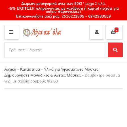
Δωρεάν μεταφορικά άνω των 50€!
* μέχρι 2 κιλά.
-5% ΕΚΠΤΩΣΗ πληρώνοντας με κατάθεση ή κάρτα! (ισχύει για
online παραγγελίες)
Επικοινωνήστε μαζί μας:
2510222805
-
6942983559
0
M
E
S
N
e
S
Category
U
a
e
name
a
r
r
Αρχική
-
Κατάστημα
-
Υλικά για Υφασμάτινες Μάσκες:
c
c
Δημιουργήστε Μοναδικές & Άνετες Μάσκες
-
Βαμβακερό ύφασμα
h
h
γκρι με σχέδιο ρόμβους Φ2,60
p
r
o
d
u
c
t
s