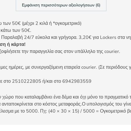
Εμφάνιση περισσότερων αξιολογήσεων (6)
ων 50€ (μέχρι 2 κιλά ή *ογκομετρικό)
ς κάτω των 50€.
 Παραλαβή 24/7 εύκολα και γρήγορα. 3,20€ για Lockers στα νη
η ή κάρτα!
ξοφλήσετε την παραγγελία σας στον υπάλληλο της courier.
ες ημέρες, με συνεργαζόμενη εταιρεία courier. (Σε περιόδους γ
είτε στο 2510222805 ή/και στο 6942983559
 χώρο που καταλαμβάνει ένα δέμα και όχι μόνο το πραγματικό τ
 ανταποκρίνεται στο κόστος μεταφοράς.Ο υπολογισμός του γίνετ
έλεσμα με το 5000. Πχ: (40 × 30 × 15) / 5000 = Ογκομετρικό β