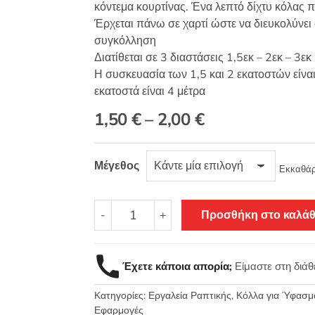
κόντεμα κουρτίνας. Ένα λεπτό δίχτυ κόλας π
Έρχεται πάνω σε χαρτί ώστε να διευκολύνει
συγκόλληση
Διατίθεται σε 3 διαστάσεις 1,5εκ – 2εκ – 3εκ
Η συσκευασία των 1,5 και 2 εκατοστών είνα
εκατοστά είναι 4 μέτρα
Price
1,50
€
–
2,00
€
range:
Μέγεθος
1,50 €
Εκκαθάρ
through
Συγκολλητικό
-
+
Προσθήκη στο καλάθ
2,00 €
στριφώματος
υφασμάτων
ποδογύρων
Έχετε κάποια απορία;
Είμαστε στη διά
δίχτυ
κόλλας
Κατηγορίες:
Εργαλεία Ραπτικής
,
Κόλλα για Ύφασμα
αράχνη
Εφαρμογές