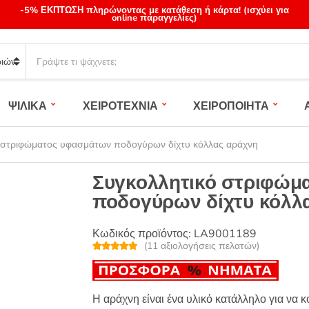
-5% ΕΚΠΤΩΣΗ πληρώνοντας με κατάθεση ή κάρτα! (ισχύει για
online παραγγελίες)
S
e
a
r
ΨΙΛΙΚΑ
ΧΕΙΡΟΤΕΧΝΙΑ
ΧΕΙΡΟΠΟΙΗΤΑ
c
h
p
 στριφώματος υφασμάτων ποδογύρων δίχτυ κόλλας αράχνη
r
o
Συγκολλητικό στριφώμ
d
ποδογύρων δίχτυ κόλλ
u
c
t
Κωδικός προϊόντος:
LA9001189
(
11
αξιολογήσεις πελατών)
s
Βαθμολογή
11
:
θηκε με
4.91
από 5
με βάση
βαθμολογίε
Η αράχνη είναι ένα υλικό κατάλληλο για να 
ς πελάτη