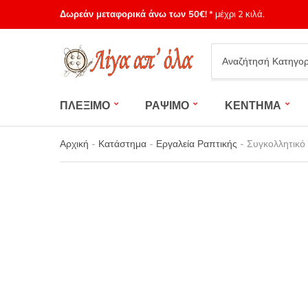
Δωρεάν μεταφορικά άνω των 50€!
* μέχρι 2 κιλά.
Category
name
ΠΛΕΞΙΜΟ
ΡΑΨΙΜΟ
ΚΕΝΤΗΜΑ
Αρχική
-
Κατάστημα
-
Εργαλεία Ραπτικής
-
Συγκολλητικό