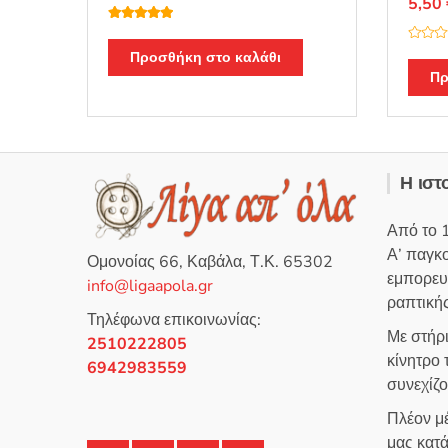
5,50
Βαθμολογή
θηκε με
5.00
Β
από 5
Προσθήκη στο καλάθι
α
θ
Πρ
μ
ο
λ
ο
γ
ή
θ
η
Η ιστ
κ
ε
μ
ε
Από το 
0
α
Α’ παγκ
π
Ομονοίας 66, Καβάλα, Τ.Κ. 65302
ό
εμπορευ
5
info@ligaapola.gr
ραπτικής
Τηλέφωνα επικοινωνίας:
Με στήρ
2510222805
κίνητρο
6942983559
συνεχίζ
Πλέον μέ
μας κατά