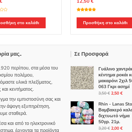
€
12,50
€
Βαθμολογή
θηκε με
5.00
από 5
οσθήκη στο καλάθι
Προσθήκη στο καλάθι
ορία μας..
Σε Προσφορά
1920 περίπου, στα μέσα του
Γυάλινο χαντράκ
οσμίου πολέμου,
κέντημα ροκάι 
μακαρόνι 2χιλ 5
όμαστε υλικά πλεξίματος,
063 Γκρι ασημί
 και κεντήματος.
Original
Η
3,50
€
2,50
€
ιγμα την εμπιστοσύνη σας και
price
τρέ
Rhin - Lanas St
 την άψογη εξυπηρέτηση,
was:
τιμή
Βαμβακερό καλο
ουμε σταθερά.
3,50 €.
είναι
διχτυωτό νήμα
2,50
50γρ. 21μ.
σα και από το ηλεκτρονικό
Original
Η
3,20
€
2,00
€
στημα, έρχονται τα προϊόντα