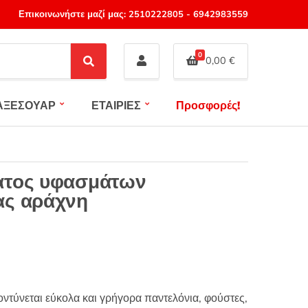
Επικοινωνήστε μαζί μας:
2510222805
-
6942983559
0
0,00
€
S
e
a
ΑΞΕΣΟΥΑΡ
ΕΤΑΙΡΙΕΣ
Προσφορές!
r
c
h
ατος υφασμάτων
ας αράχνη
κοντύνεται εύκολα και γρήγορα παντελόνια, φούστες,