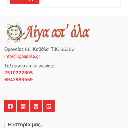
από 5
το
προϊόν
έχει
πολλαπλές
παραλλαγές.
Οι
επιλογές
Ομονοίας 66, Καβάλα, Τ.Κ. 65302
μπορούν
info@ligaapola.gr
να
επιλεγούν
Τηλέφωνα επικοινωνίας:
στη
2510222805
σελίδα
6942983559
του
προϊόντος
Η ιστορία μας..