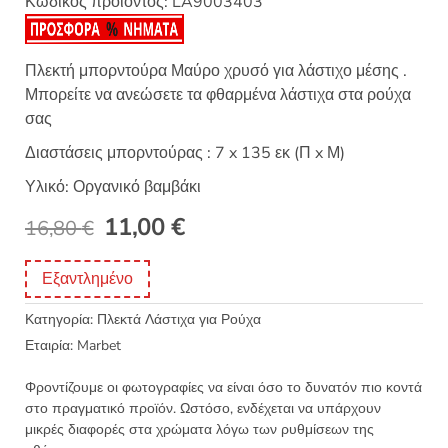
Κωδικός προϊόντος:
LA9003403
Πλεκτή μπορντούρα Μαύρο χρυσό για λάστιχο μέσης .
Μπορείτε να ανεώσετε τα φθαρμένα λάστιχα στα ρούχα
σας
Διαστάσεις μπορντούρας : 7 x 135 εκ (Π x Μ)
Υλικό: Οργανικό βαμβάκι
Original
Η
11,00
€
16,80
€
price
τρέχουσα
Εξαντλημένο
was:
τιμή
Κατηγορία:
Πλεκτά Λάστιχα για Ρούχα
16,80 €.
είναι:
Εταιρία:
Marbet
11,00 €.
Φροντίζουμε οι φωτογραφίες να είναι όσο το δυνατόν πιο κοντά
στο πραγματικό προϊόν. Ωστόσο, ενδέχεται να υπάρχουν
μικρές διαφορές στα χρώματα λόγω των ρυθμίσεων της