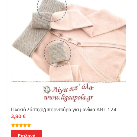
μπορούν
να
επιλεγούν
στη
σελίδα
του
προϊόντος
Πλεκτό λάστιχο/μπορντούρα για μανίκια ART 124
3,80
€
Βαθμολογή
Αυτό
θηκε με
5.00
Επιλογή