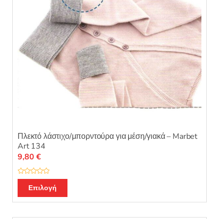
Πλεκτό λάστιχο/μπορντούρα για μέση/γιακά – Marbet
Art 134
9,80
€
Β
Αυτό
α
Επιλογή
θ
το
μ
ο
προϊόν
λ
ο