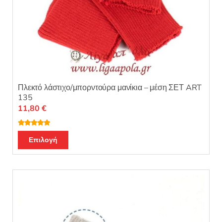
Πλεκτό λάστιχο/μπορντούρα μανίκια – μέση ΣΕΤ ART
135
11,80
€
Βαθμολογή
Αυτό
θηκε με
5.00
Επιλογή
από 5
το
προϊόν
έχει
πολλαπλές
παραλλαγές.
Οι
επιλογές