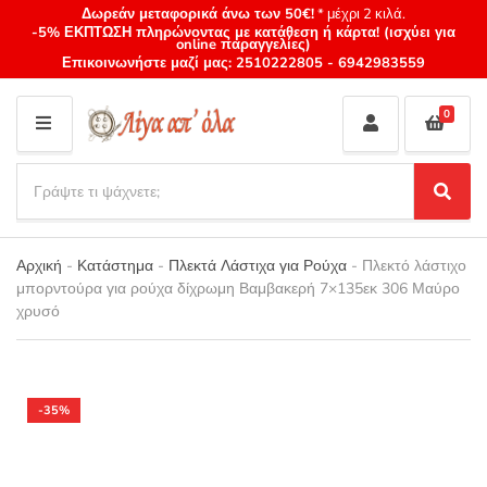
Δωρεάν μεταφορικά άνω των 50€!
* μέχρι 2 κιλά.
-5% ΕΚΠΤΩΣΗ πληρώνοντας με κατάθεση ή κάρτα! (ισχύει για
online παραγγελίες)
Επικοινωνήστε μαζί μας:
2510222805
-
6942983559
0
M
E
S
N
e
S
Category
U
a
e
name
a
r
r
Αρχική
-
Κατάστημα
-
Πλεκτά Λάστιχα για Ρούχα
-
Πλεκτό λάστιχο
c
c
μπορντούρα για ρούχα δίχρωμη Βαμβακερή 7×135εκ 306 Μαύρο
h
h
χρυσό
p
r
o
d
u
-35%
c
t
s