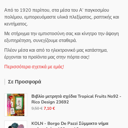
Από το 1920 περίπου, στα μέσα του Α’ παγκοσμίου
πολέμου, εμπορευόμαστε υλικά πλεξίματος, ραπτικής και
κεντήματος.
Με στήριγμα την εμπιστοσύνη σας και κίνητρο την άψογη
εξυπηρέτηση, συνεχίζουμε σταθερά.
Πλέον μέσα και από το ηλεκτρονικό μας κατάστημα,
έρχονται τα προϊόντα μας στην πόρτα σας!
Περισσότερα σχετικά με εμάς!
Σε Προσφορά
Βιβλίο μετρητά σχέδια Tropical Fruits No92 -
Rico Design 23692
Original
Η
9,50
€
7,10
€
price
τρέχουσα
was:
τιμή
KOLN - Borgo De Pazzi Σύμμικτο νήμα