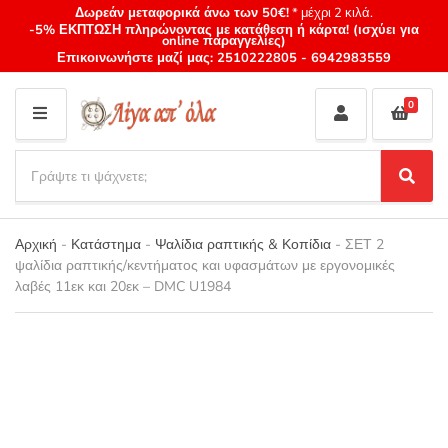
Δωρεάν μεταφορικά άνω των 50€!
* μέχρι 2 κιλά.
-5% ΕΚΠΤΩΣΗ πληρώνοντας με κατάθεση ή κάρτα! (ισχύει για
online παραγγελίες)
Επικοινωνήστε μαζί μας:
2510222805
-
6942983559
0
M
E
S
N
e
S
Category
U
a
e
name
a
r
r
Αρχική
-
Κατάστημα
-
Ψαλίδια ραπτικής & Κοπίδια
-
ΣΕΤ 2
c
c
ψαλίδια ραπτικής/κεντήματος και υφασμάτων με εργονομικές
h
h
λαβές 11εκ και 20εκ – DMC U1984
p
r
o
d
u
c
t
s