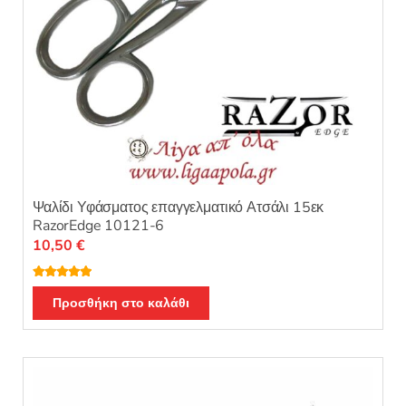
Ψαλίδι Υφάσματος επαγγελματικό Ατσάλι 15εκ
RazorEdge 10121-6
10,50
€
Βαθμολογή
θηκε με
5.00
Προσθήκη στο καλάθι
από 5