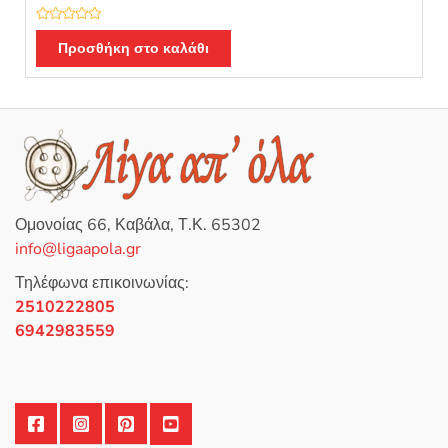
Β
α
Προσθήκη στο καλάθι
θ
μ
ο
λ
ο
γ
ή
θ
η
κ
ε
μ
ε
0
Ομονοίας 66, Καβάλα, Τ.Κ. 65302
α
π
info@ligaapola.gr
ό
5
Τηλέφωνα επικοινωνίας:
2510222805
6942983559