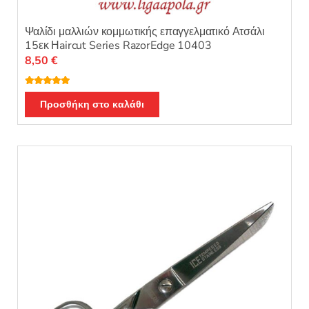
Ψαλίδι μαλλιών κομμωτικής επαγγελματικό Ατσάλι
15εκ Ηaircut Series RazorEdge 10403
8,50
€
Βαθμολογή
θηκε με
5.00
Προσθήκη στο καλάθι
από 5