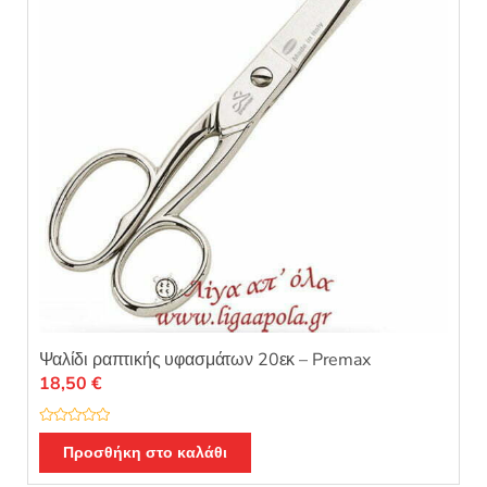
Ψαλίδι ραπτικής υφασμάτων 20εκ – Premax
18,50
€
Β
α
Προσθήκη στο καλάθι
θ
μ
ο