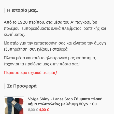
Η ιστορία μας..
Από το 1920 περίπου, στα μέσα του Α’ παγκοσμίου
πολέμου, εμπορευόμαστε υλικά πλεξίματος, ραπτικής και
κεντήματος.
Με στήριγμα την εμπιστοσύνη σας και κίνητρο την άψογη
εξυπηρέτηση, συνεχίζουμε σταθερά.
Πλέον μέσα και από το ηλεκτρονικό μας κατάστημα,
έρχονται τα προϊόντα μας στην πόρτα σας!
Περισσότερα σχετικά με εμάς!
Σε Προσφορά
Volga Shiny - Lanas Stop Σύμμικτο πλακέ
νήμα πολυτελείας με λάμψη 80γρ. 10μ.
Original
Η
8,00
€
4,00
€