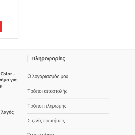
Πληροφορίες
 Color -
Ο λογαριασμός μου
νήμα για
μ.
Τρόποι αποστολής
Τρόποι πληρωμής
χουσα
ς λαγός
Συχνές ερωτήσεις
:
 €.
έχουσα