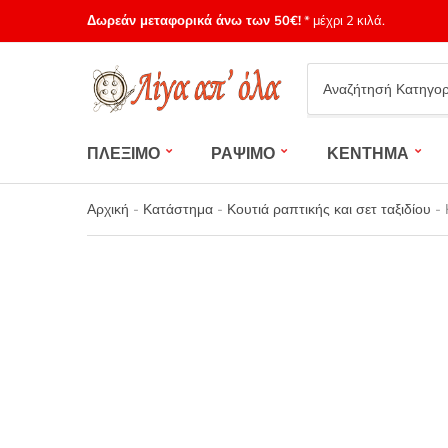
Δωρεάν μεταφορικά άνω των 50€!
* μέχρι 2 κιλά.
Category
name
ΠΛΕΞΙΜΟ
ΡΑΨΙΜΟ
ΚΕΝΤΗΜΑ
Αρχική
-
Κατάστημα
-
Κουτιά ραπτικής και σετ ταξιδίου
-