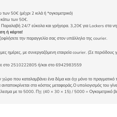
ων 50€ (μέχρι 2 κιλά ή *ογκομετρικό)
ς κάτω των 50€.
 Παραλαβή 24/7 εύκολα και γρήγορα. 3,20€ για Lockers στα νη
η ή κάρτα!
ξοφλήσετε την παραγγελία σας στον υπάλληλο της courier.
ες ημέρες, με συνεργαζόμενη εταιρεία courier. (Σε περιόδους γ
είτε στο 2510222805 ή/και στο 6942983559
 χώρο που καταλαμβάνει ένα δέμα και όχι μόνο το πραγματικό τ
 ανταποκρίνεται στο κόστος μεταφοράς.Ο υπολογισμός του γίνετ
έλεσμα με το 5000. Πχ: (40 × 30 × 15) / 5000 = Ογκομετρικό β