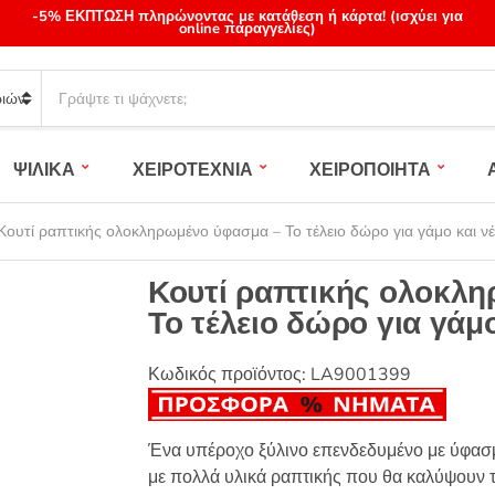
-5% ΕΚΠΤΩΣΗ πληρώνοντας με κατάθεση ή κάρτα! (ισχύει για
online παραγγελίες)
S
e
a
r
ΨΙΛΙΚΑ
ΧΕΙΡΟΤΕΧΝΙΑ
ΧΕΙΡΟΠΟΙΗΤΑ
c
h
p
Κουτί ραπτικής ολοκληρωμένο ύφασμα – Το τέλειο δώρο για γάμο και νέ
r
o
Κουτί ραπτικής ολοκλ
d
Το τέλειο δώρο για γάμο
u
c
t
Κωδικός προϊόντος:
LA9001399
s
:
Ένα υπέροχο ξύλινο επενδεδυμένο με ύφασμ
με πολλά υλικά ραπτικής που θα καλύψουν τ