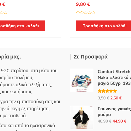
0
€
9,80
€
Β
α
θ
οσθήκη στο καλάθι
Προσθήκη στο καλάθι
μ
ο
λ
ο
γ
ή
θ
η
ορία μας..
Σε Προσφορά
κ
ε
μ
ε
1920 περίπου, στα μέσα του
0
Comfort Stretch
α
οσμίου πολέμου,
Nako Ελαστικό 
π
ό
μαγιό 50γρ. 193
όμαστε υλικά πλεξίματος,
5
 και κεντήματος.
Βαθμολογή
Original
Η
3,50
€
2,50
€
θηκε με
5.00
ιγμα την εμπιστοσύνη σας και
από 5
price
τρέ
 την άψογη εξυπηρέτηση,
Γούνινος γιακά
was:
τιμή
μαύρο
ουμε σταθερά.
3,50 €.
είναι
Original
Η
48,90
€
44,90
€
σα και από το ηλεκτρονικό
2,50
price
τρ