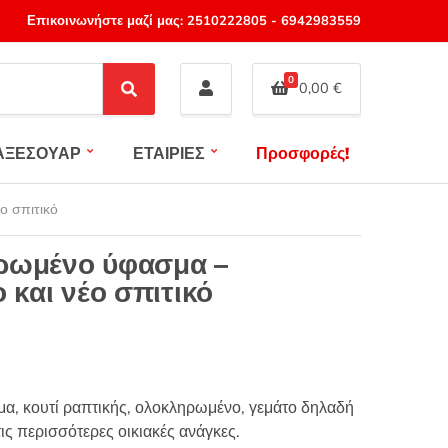
Επικοινωνήστε μαζί μας:
2510222805
-
6942983559
0
0,00
€
S
e
a
ΑΞΕΣΟΥΑΡ
ΕΤΑΙΡΙΕΣ
Προσφορές!
r
c
h
ο σπιτικό
ηρωμένο ύφασμα –
 και νέο σπιτικό
α, κουτί ραπτικής, ολοκληρωμένο, γεμάτο δηλαδή
ις περισσότερες οικιακές ανάγκες.