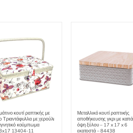
άτινο κουτί ραπτικής με
Μεταλλικό κουτί ραπτικής
ο Τριαντάφυλλα με χερούλι
αποθήκευσης γκρι με καπά
αγνητικό κούμπωμα
όψη ξύλου – 17 x 17 x 6
3x17 13404-11
εκατοστά – 84438