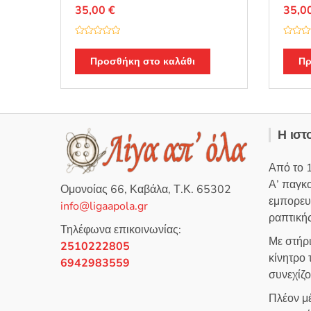
35,00
€
35,0
Β
Β
α
α
θ
θ
Προσθήκη στο καλάθι
Πρ
μ
μ
ο
ο
λ
λ
ο
ο
γ
γ
ή
ή
θ
θ
η
η
Η ιστ
κ
κ
ε
ε
μ
μ
ε
ε
Από το 
0
0
α
α
Α’ παγκ
π
π
Ομονοίας 66, Καβάλα, Τ.Κ. 65302
ό
ό
εμπορευ
5
5
info@ligaapola.gr
ραπτικής
Τηλέφωνα επικοινωνίας:
Με στήρ
2510222805
κίνητρο
6942983559
συνεχίζ
Πλέον μέ