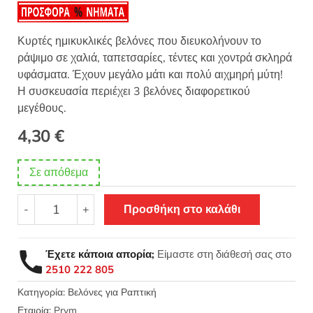
θηκε με
5.00
από 5 με
βάση
βαθμολογία
Κυρτές ημικυκλικές βελόνες που διευκολήνουν το
πελάτη
ράψιμο σε χαλιά, ταπετσαρίες, τέντες και χοντρά σκληρά
υφάσματα. Έχουν μεγάλο μάτι και πολύ αιχμηρή μύτη!
Η συσκευασία περιέχει 3 βελόνες διαφορετικού
μεγέθους.
4,30
€
Σε απόθεμα
Ημικυκλικές
-
+
Προσθήκη στο καλάθι
βελόνες
ραψίματος
3τεμ
Έχετε κάποια απορία;
Είμαστε στη διάθεσή σας στο
Prym
2510 222 805
131350
ποσότητα
Κατηγορία:
Βελόνες για Ραπτική
Εταιρία:
Prym