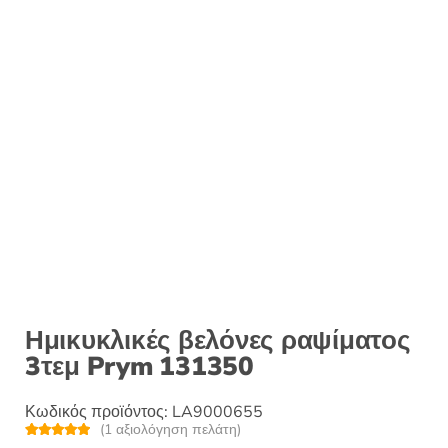
Ημικυκλικές βελόνες ραψίματος
3τεμ Prym 131350
Κωδικός προϊόντος:
LA9000655
(
1
αξιολόγηση πελάτη)
Βαθμολογή
1