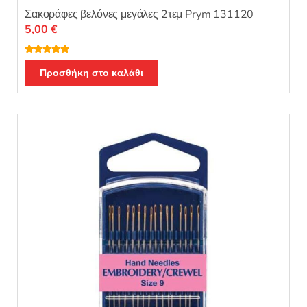
Σακοράφες βελόνες μεγάλες 2τεμ Prym 131120
5,00
€
Βαθμολογή
θηκε με
5.00
Προσθήκη στο καλάθι
από 5