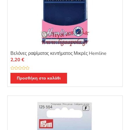
Βελόνες ραψίματος κεντήματος Μικρές Hemline
2,20
€
Β
α
Προσθήκη στο καλάθι
θ
μ
ο
λ
ο
γ
ή
θ
η
κ
ε
μ
ε
0
α