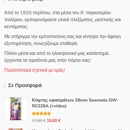
Από το 1920 περίπου, στα μέσα του Α’ παγκοσμίου
πολέμου, εμπορευόμαστε υλικά πλεξίματος, ραπτικής και
κεντήματος.
Με στήριγμα την εμπιστοσύνη σας και κίνητρο την άψογη
εξυπηρέτηση, συνεχίζουμε σταθερά.
Πλέον μέσα και από το ηλεκτρονικό μας κατάστημα,
έρχονται τα προϊόντα μας στην πόρτα σας!
Περισσότερα σχετικά με εμάς!
Σε Προσφορά
Κόφτης υφασμάτων 28mm Sewmate DW-
RC028A (+video)
Βαθμολογή
Original
Η
17,60
€
15,50
€
θηκε με
5.00
από 5
price
τρέχουσα