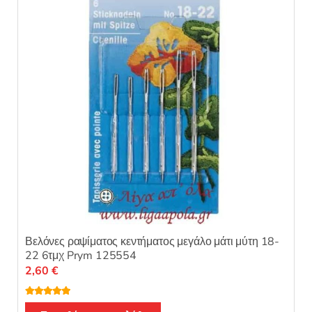
π
ό
5
Βελόνες ραψίματος κεντήματος μεγάλο μάτι μύτη 18-
22 6τμχ Prym 125554
2,60
€
Βαθμολογή
θηκε με
5.00