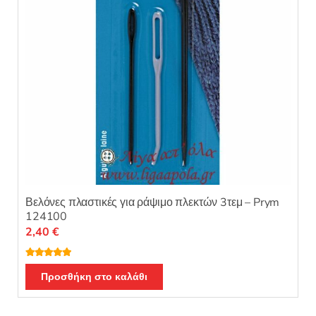
Βελόνες πλαστικές για ράψιμο πλεκτών 3τεμ – Prym
124100
2,40
€
Βαθμολογή
θηκε με
5.00
Προσθήκη στο καλάθι
από 5