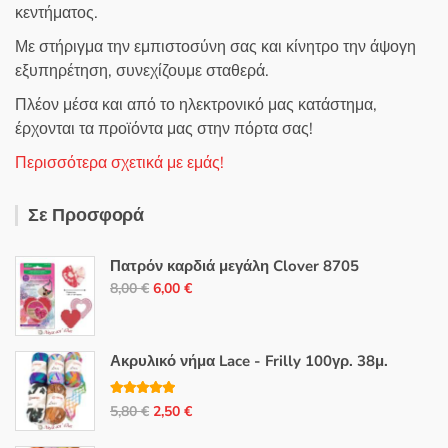
κεντήματος.
Με στήριγμα την εμπιστοσύνη σας και κίνητρο την άψογη
εξυπηρέτηση, συνεχίζουμε σταθερά.
Πλέον μέσα και από το ηλεκτρονικό μας κατάστημα,
έρχονται τα προϊόντα μας στην πόρτα σας!
Περισσότερα σχετικά με εμάς!
Σε Προσφορά
Πατρόν καρδιά μεγάλη Clover 8705
Original
Η
8,00
€
6,00
€
price
τρέχουσα
was:
τιμή
8,00 €.
είναι:
Ακρυλικό νήμα Lace - Frilly 100γρ. 38μ.
6,00 €.
Βαθμολογή
Original
Η
5,80
€
2,50
€
θηκε με
5.00
από 5
price
τρέχουσα