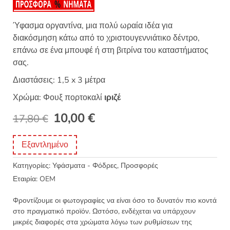
Ύφασμα οργαντίνα, μια πολύ ωραία ιδέα για
διακόσμηση κάτω από το χριστουγεννιάτικο δέντρο,
επάνω σε ένα μπουφέ ή στη βιτρίνα του καταστήματος
σας.
Διαστάσεις: 1,5 x 3 μέτρα
Χρώμα: Φουξ πορτοκαλί
ιριζέ
Original
Η
10,00
€
17,80
€
price
τρέχουσα
Εξαντλημένο
was:
τιμή
Κατηγορίες:
Υφάσματα - Φόδρες
,
Προσφορές
17,80 €.
είναι:
Εταιρία:
OEM
10,00 €.
Φροντίζουμε οι φωτογραφίες να είναι όσο το δυνατόν πιο κοντά
στο πραγματικό προϊόν. Ωστόσο, ενδέχεται να υπάρχουν
μικρές διαφορές στα χρώματα λόγω των ρυθμίσεων της