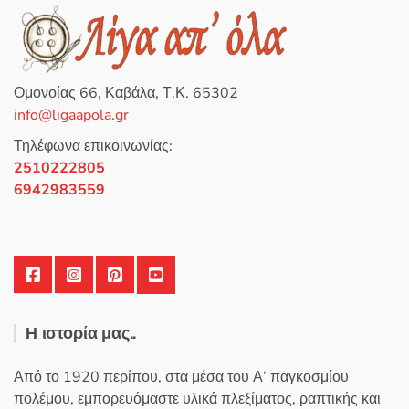
ή
θ
η
κ
ε
μ
ε
0
Ομονοίας 66, Καβάλα, Τ.Κ. 65302
α
π
info@ligaapola.gr
ό
5
Τηλέφωνα επικοινωνίας:
2510222805
6942983559
Η ιστορία μας..
Από το 1920 περίπου, στα μέσα του Α’ παγκοσμίου
πολέμου, εμπορευόμαστε υλικά πλεξίματος, ραπτικής και