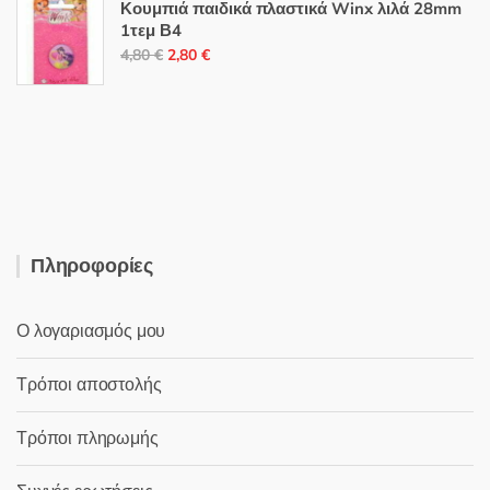
Κουμπιά παιδικά πλαστικά Winx λιλά 28mm
was:
τιμή
1τεμ Β4
5,80 €.
είναι:
Original
Η
4,80
€
2,80
€
2,50 €.
price
τρέχουσα
was:
τιμή
4,80 €.
είναι:
2,80 €.
Πληροφορίες
Ο λογαριασμός μου
Τρόποι αποστολής
Τρόποι πληρωμής