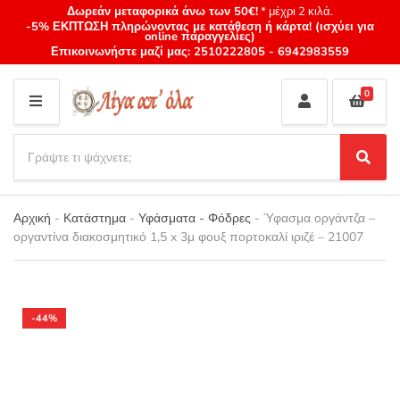
Δωρεάν μεταφορικά άνω των 50€!
* μέχρι 2 κιλά.
-5% ΕΚΠΤΩΣΗ πληρώνοντας με κατάθεση ή κάρτα! (ισχύει για
online παραγγελίες)
Επικοινωνήστε μαζί μας:
2510222805
-
6942983559
0
M
E
S
N
e
S
Category
U
a
e
name
a
r
r
Αρχική
-
Κατάστημα
-
Υφάσματα - Φόδρες
-
Ύφασμα οργάντζα –
c
c
οργαντίνα διακοσμητικό 1,5 x 3μ φουξ πορτοκαλί ιριζέ – 21007
h
h
p
r
o
d
-44%
u
c
t
s