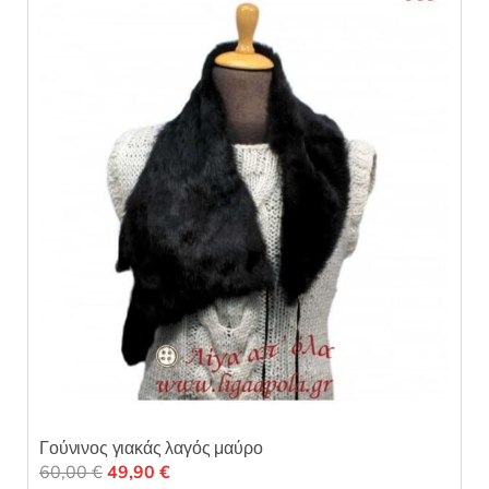
κ
ε
μ
ε
0
α
π
ό
5
Γούνινος γιακάς λαγός μαύρο
Original
Η
60,00
€
49,90
€