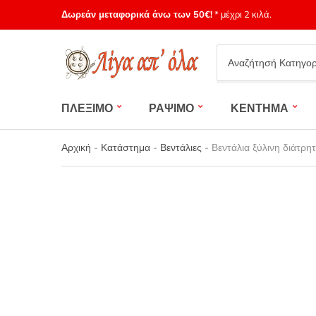
Δωρεάν μεταφορικά άνω των 50€!
* μέχρι 2 κιλά.
Category
name
ΠΛΕΞΙΜΟ
ΡΑΨΙΜΟ
ΚΕΝΤΗΜΑ
Αρχική
-
Κατάστημα
-
Βεντάλιες
-
Βεντάλια ξύλινη διάτρη