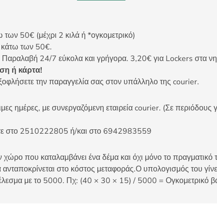
ων 50€ (μέχρι 2 κιλά ή *ογκομετρικό)
ς κάτω των 50€.
 Παραλαβή 24/7 εύκολα και γρήγορα. 3,20€ για Lockers στα νη
η ή κάρτα!
ξοφλήσετε την παραγγελία σας στον υπάλληλο της courier.
ες ημέρες, με συνεργαζόμενη εταιρεία courier. (Σε περιόδους γ
είτε στο 2510222805 ή/και στο 6942983559
 χώρο που καταλαμβάνει ένα δέμα και όχι μόνο το πραγματικό τ
 ανταποκρίνεται στο κόστος μεταφοράς.Ο υπολογισμός του γίνετ
έλεσμα με το 5000. Πχ: (40 × 30 × 15) / 5000 = Ογκομετρικό β