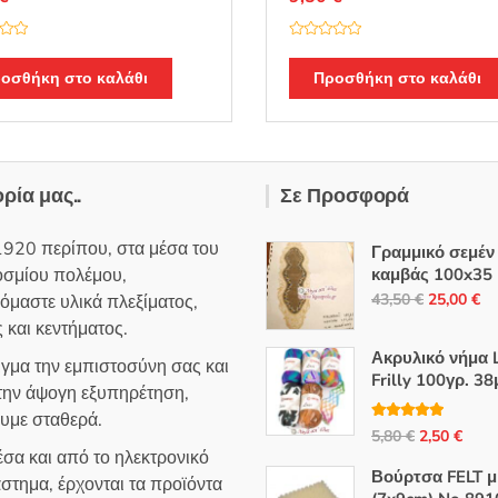
Β
α
θ
οσθήκη στο καλάθι
Προσθήκη στο καλάθι
μ
ο
λ
ο
γ
ή
θ
η
ορία μας..
Σε Προσφορά
κ
ε
μ
ε
1920 περίπου, στα μέσα του
0
Γραμμικό σεμέν
α
οσμίου πολέμου,
καμβάς 100x35
π
ό
Original
Η
43,50
€
25,00
€
όμαστε υλικά πλεξίματος,
5
price
τρ
 και κεντήματος.
was:
τι
Ακρυλικό νήμα L
ιγμα την εμπιστοσύνη σας και
43,50 €.
εί
Frilly 100γρ. 38
 την άψογη εξυπηρέτηση,
25
ουμε σταθερά.
Βαθμολογή
Original
Η
5,80
€
2,50
€
θηκε με
5.00
σα και από το ηλεκτρονικό
από 5
price
τρέ
Βούρτσα FELT μ
στημα, έρχονται τα προϊόντα
was:
τιμή