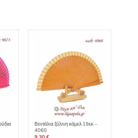
ούδια
Βεντάλια ξύλινη κάμελ 19εκ –
4060
9,30
€