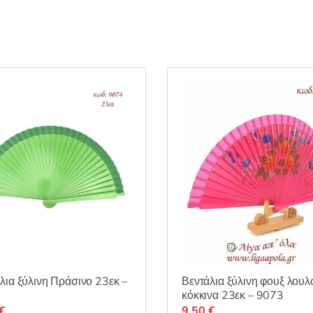
λια ξύλινη Πράσινο 23εκ –
Βεντάλια ξύλινη φουξ λουλ
κόκκινα 23εκ – 9073
€
9,50
€