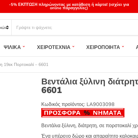
-5% ΕΚΠΤΩΣΗ πληρώνοντας με κατάθεση ή κάρτα! (ισχύει για
online παραγγελίες)
S
e
a
r
ΨΙΛΙΚΑ
ΧΕΙΡΟΤΕΧΝΙΑ
ΧΕΙΡΟΠΟΙΗΤΑ
c
h
p
τη 19εκ Πορτοκαλί – 6601
r
o
Βεντάλια ξύλινη διάτρη
d
6601
u
c
t
Κωδικός προϊόντος:
LA9003098
s
:
Βεντάλια ξύλινη, διάτρητη, σε πορστοκαλί χ
Ένα υπέροχο δώρο και απαραίτητο καλοκαιρι