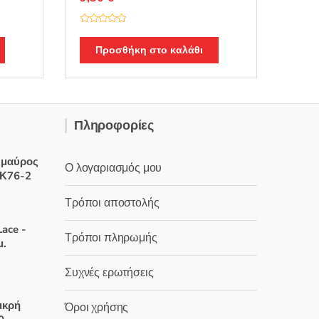
Β
α
θ
Προσθήκη στο καλάθι
μ
ο
λ
ο
γ
ή
θ
η
Πληροφορίες
κ
ε
μ
ε
0
 μαύρος
Ο λογαριασμός μου
α
 Κ76-2
π
ό
5
Τρόποι αποστολής
έχουσα
μή
ace -
Τρόποι πληρωμής
ναι:
μ.
,00 €.
Συχνές ερωτήσεις
χουσα
ικρή
Όροι χρήσης