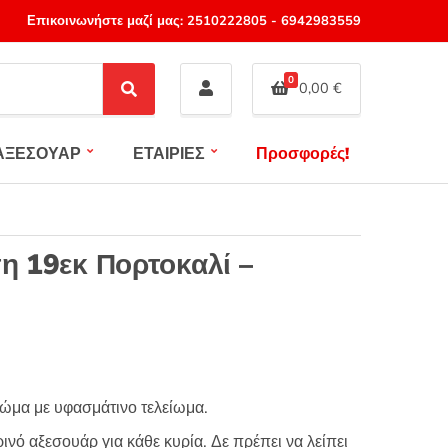
Επικοινωνήστε μαζί μας:
2510222805
-
6942983559
0
0,00
€
S
e
a
ΑΞΕΣΟΥΑΡ
ΕΤΑΙΡΙΕΣ
Προσφορές!
r
c
h
τη 19εκ Πορτοκαλί –
ρώμα με υφασμάτινο τελείωμα.
νό αξεσουάρ για κάθε κυρία. Δε πρέπει να λείπει