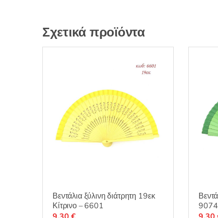
Σχετικά προϊόντα
Βεντάλια ξύλινη διάτρητη 19εκ
Βεντά
Κίτρινο – 6601
9074
9,30
€
9,30