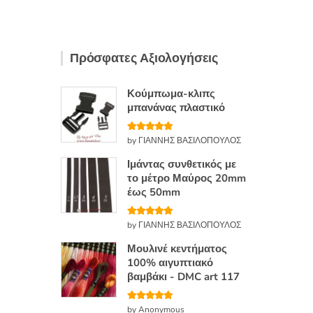
κ
ε
μ
ε
0
α
π
Πρόσφατες Αξιολογήσεις
ό
5
Κούμπωμα-κλιπς
μπανάνας πλαστικό
Βαθμολογή
by ΓΙΑΝΝΗΣ ΒΑΣΙΛΟΠΟΥΛΟΣ
θηκε με
5
από 5
Ιμάντας συνθετικός με
το μέτρο Μαύρος 20mm
έως 50mm
Βαθμολογή
by ΓΙΑΝΝΗΣ ΒΑΣΙΛΟΠΟΥΛΟΣ
θηκε με
5
από 5
Μουλινέ κεντήματος
100% αιγυπτιακό
βαμβάκι - DMC art 117
Βαθμολογή
by Anonymous