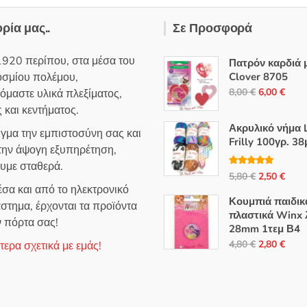
ορία μας..
Σε Προσφορά
1920 περίπου, στα μέσα του
Πατρόν καρδιά 
οσμίου πολέμου,
Clover 8705
Original
Η
8,00
€
6,00
€
όμαστε υλικά πλεξίματος,
price
τρέ
 και κεντήματος.
was:
τιμή
Ακρυλικό νήμα L
ιγμα την εμπιστοσύνη σας και
8,00 €.
είναι
Frilly 100γρ. 38
 την άψογη εξυπηρέτηση,
6,00
ουμε σταθερά.
Βαθμολογή
Original
Η
5,80
€
2,50
€
θηκε με
5.00
σα και από το ηλεκτρονικό
από 5
price
τρέ
Κουμπιά παιδικ
στημα, έρχονται τα προϊόντα
was:
τιμή
πλαστικά Winx 
ν πόρτα σας!
5,80 €.
είναι
28mm 1τεμ Β4
2,50
Original
Η
4,80
€
2,80
€
ερα σχετικά με εμάς!
price
τρέ
was:
τιμή
4,80 €.
είναι