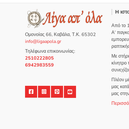
Η ιστ
Από το 
Α’ παγκ
Ομονοίας 66, Καβάλα, Τ.Κ. 65302
εμπορευ
info@ligaapola.gr
ραπτικής
Τηλέφωνα επικοινωνίας:
Με στήρ
2510222805
κίνητρο
6942983559
συνεχίζ
Πλέον μέ
μας κατά
μας στη
Περισσότ