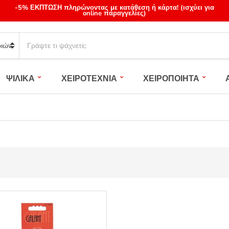
-5% ΕΚΠΤΩΣΗ πληρώνοντας με κατάθεση ή κάρτα! (ισχύει για
online παραγγελίες)
S
e
a
r
ΨΙΛΙΚΑ
ΧΕΙΡΟΤΕΧΝΙΑ
ΧΕΙΡΟΠΟΙΗΤΑ
c
h
p
r
o
d
u
c
t
s
: