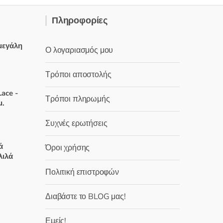
Πληροφορίες
μεγάλη
Ο λογαριασμός μου
Τρόποι αποστολής
χουσα
ace -
Τρόποι πληρωμής
:
μ.
 €.
Συχνές ερωτήσεις
χουσα
ά
Όροι χρήσης
λιλά
:
Πολιτική επιστροφών
 €.
χουσα
Διαβάστε το BLOG μας!
:
Εμείς!