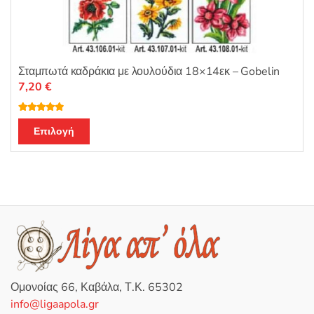
Σταμπωτά καδράκια με λουλούδια 18×14εκ – Gobelin
7,20
€
Βαθμολογή
Αυτό
θηκε με
Επιλογή
4.67
από 5
το
προϊόν
έχει
πολλαπλές
παραλλαγές.
Οι
επιλογές
μπορούν
να
Ομονοίας 66, Καβάλα, Τ.Κ. 65302
επιλεγούν
info@ligaapola.gr
στη