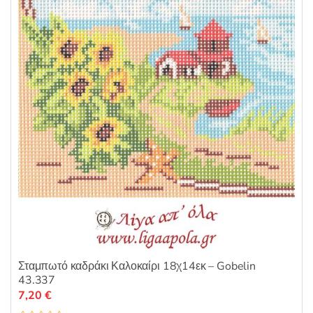
α
π
ό
5
Σταμπωτό καδράκι Καλοκαίρι 18χ14εκ – Gobelin
43.337
7,20
€