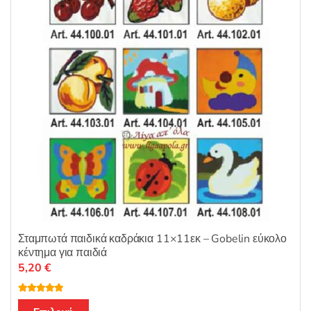
5
Σταμπωτά παιδικά καδράκια 11×11εκ – Gobelin εύκολο
κέντημα για παιδιά
5,20
€
Βαθμολογή
Αυτό
θηκε με
5.00