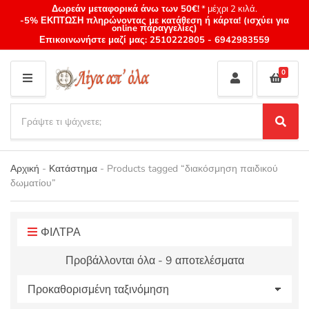
Δωρεάν μεταφορικά άνω των 50€!
* μέχρι 2 κιλά.
-5% ΕΚΠΤΩΣΗ πληρώνοντας με κατάθεση ή κάρτα! (ισχύει για
online παραγγελίες)
Επικοινωνήστε μαζί μας:
2510222805
-
6942983559
0
M
E
S
N
e
S
Category
U
a
e
name
a
r
r
Αρχική
-
Κατάστημα
-
Products tagged “διακόσμηση παιδικού
c
c
δωματίου”
h
h
p
r
o
ΦΙΛΤΡΑ
d
Προβάλλονται όλα - 9 αποτελέσματα
u
c
t
s