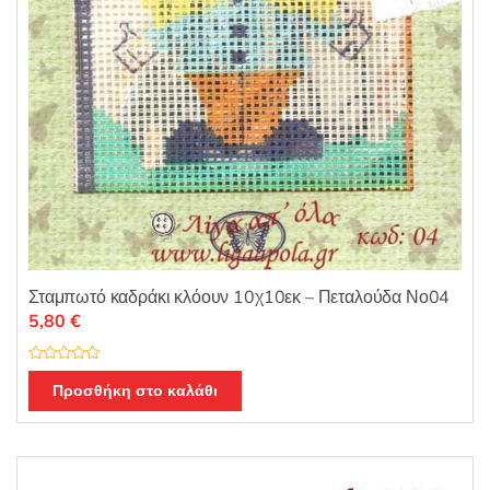
σελίδα
του
προϊόντος
Σταμπωτό καδράκι κλόουν 10χ10εκ – Πεταλούδα Νο04
5,80
€
Β
α
Προσθήκη στο καλάθι
θ
μ
ο
λ
ο
γ
ή