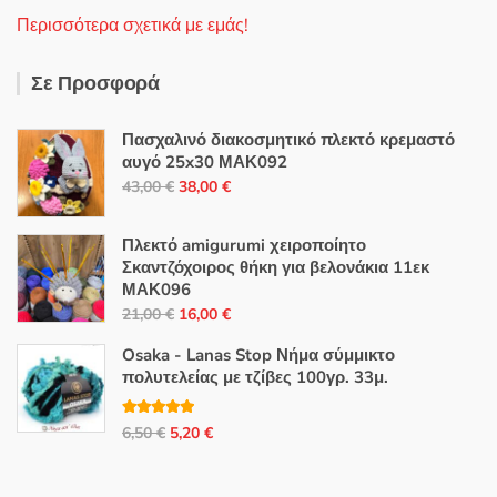
Περισσότερα σχετικά με εμάς!
Σε Προσφορά
Πασχαλινό διακοσμητικό πλεκτό κρεμαστό
αυγό 25x30 ΜΑΚ092
Original
Η
43,00
€
38,00
€
price
τρέχουσα
was:
τιμή
Πλεκτό amigurumi χειροποίητο
43,00 €.
είναι:
Σκαντζόχοιρος θήκη για βελονάκια 11εκ
ΜΑΚ096
38,00 €.
Original
Η
21,00
€
16,00
€
price
τρέχουσα
Osaka - Lanas Stop Νήμα σύμμικτο
was:
τιμή
πολυτελείας με τζίβες 100γρ. 33μ.
21,00 €.
είναι:
16,00 €.
Βαθμολογή
Original
Η
6,50
€
5,20
€
θηκε με
5.00
από 5
price
τρέχουσα
was:
τιμή