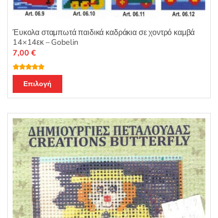
Έυκολα σταμπωτά παιδικά καδράκια σε χοντρό καμβά
14×14εκ – Gobelin
7,00
€
Βαθμολογή
Αυτό
θηκε με
5.00
Επιλογή
από 5
το
προϊόν
έχει
πολλαπλές
παραλλαγές.
Οι
επιλογές
μπορούν
να
επιλεγούν
στη