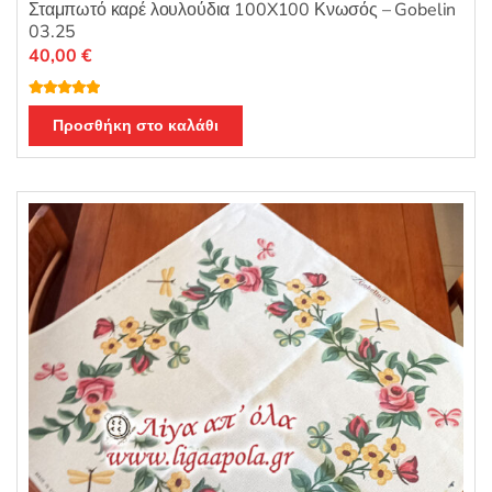
Σταμπωτό καρέ λουλούδια 100X100 Κνωσός – Gobelin
03.25
40,00
€
Βαθμολογή
θηκε με
5.00
Προσθήκη στο καλάθι
από 5