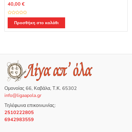
40,00
€
Β
α
Προσθήκη στο καλάθι
θ
μ
ο
λ
ο
γ
ή
θ
η
κ
ε
μ
ε
0
α
π
ό
5
Ομονοίας 66, Καβάλα, Τ.Κ. 65302
info@ligaapola.gr
Τηλέφωνα επικοινωνίας:
2510222805
6942983559