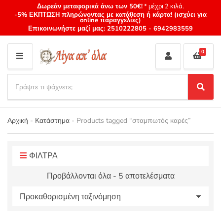
Δωρεάν μεταφορικά άνω των 50€!
* μέχρι 2 κιλά.
-5% ΕΚΠΤΩΣΗ πληρώνοντας με κατάθεση ή κάρτα! (ισχύει για
online παραγγελίες)
Επικοινωνήστε μαζί μας:
2510222805
-
6942983559
0
M
E
S
N
e
S
Category
U
a
e
name
a
r
r
Αρχική
-
Κατάστημα
-
Products tagged “σταμπωτός καρές”
c
c
h
h
p
r
ΦΙΛΤΡΑ
o
Προβάλλονται όλα - 5 αποτελέσματα
d
u
c
t
s