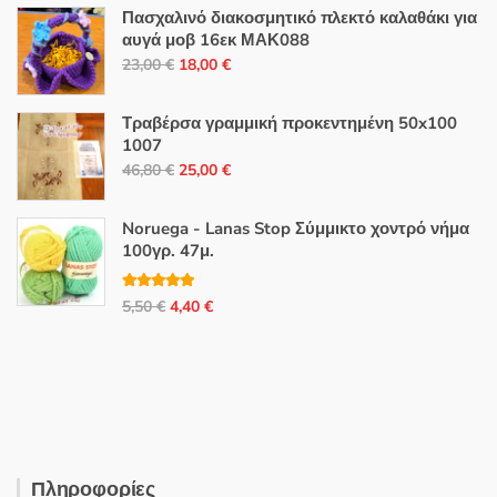
Πασχαλινό διακοσμητικό πλεκτό καλαθάκι για
αυγά μοβ 16εκ ΜΑΚ088
Original
Η
23,00
€
18,00
€
price
τρέχουσα
was:
τιμή
Τραβέρσα γραμμική προκεντημένη 50x100
23,00 €.
είναι:
1007
Original
Η
18,00 €.
46,80
€
25,00
€
price
τρέχουσα
was:
τιμή
Noruega - Lanas Stop Σύμμικτο χοντρό νήμα
46,80 €.
είναι:
100γρ. 47μ.
25,00 €.
Βαθμολογή
Original
Η
5,50
€
4,40
€
θηκε με
5.00
από 5
price
τρέχουσα
was:
τιμή
5,50 €.
είναι:
4,40 €.
Πληροφορίες