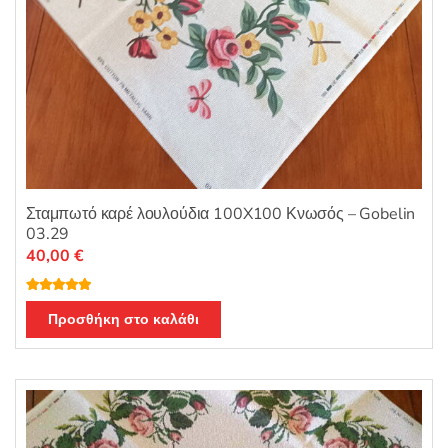
Σταμπωτό καρέ λουλούδια 100X100 Κνωσός – Gobelin
03.29
40,00
€
Βαθμολογή
θηκε με
5.00
Προσθήκη στο καλάθι
από 5