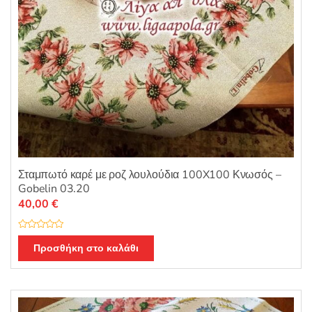
Σταμπωτό καρέ με ροζ λουλούδια 100X100 Κνωσός –
Gobelin 03.20
40,00
€
Β
α
Προσθήκη στο καλάθι
θ
μ
ο
λ
ο
γ
ή
θ