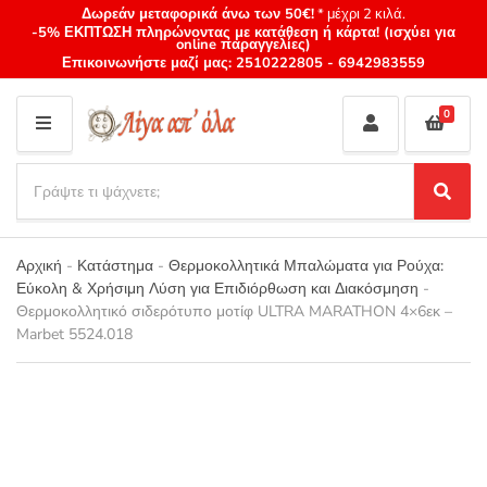
Δωρεάν μεταφορικά άνω των 50€!
* μέχρι 2 κιλά.
-5% ΕΚΠΤΩΣΗ πληρώνοντας με κατάθεση ή κάρτα! (ισχύει για
online παραγγελίες)
Επικοινωνήστε μαζί μας:
2510222805
-
6942983559
0
M
E
S
N
e
S
Category
U
a
e
name
a
r
r
Αρχική
-
Κατάστημα
-
Θερμοκολλητικά Μπαλώματα για Ρούχα:
c
c
Εύκολη & Χρήσιμη Λύση για Επιδιόρθωση και Διακόσμηση
-
h
h
Θερμοκολλητικό σιδερότυπο μοτίφ ULTRA MARATHON 4×6εκ –
p
Marbet 5524.018
r
o
d
u
c
t
s