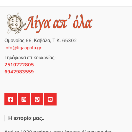
προϊόν
λ
ο
έχει
γ
ή
πολλαπλές
θ
η
παραλλαγές.
κ
ε
Οι
μ
ε
επιλογές
0
Ομονοίας 66, Καβάλα, Τ.Κ. 65302
α
μπορούν
π
info@ligaapola.gr
ό
να
5
επιλεγούν
Τηλέφωνα επικοινωνίας:
στη
2510222805
σελίδα
6942983559
του
προϊόντος
Η ιστορία μας..