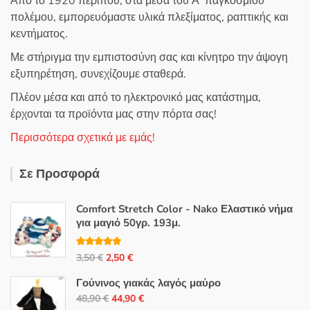
Από το 1920 περίπου, στα μέσα του Α’ παγκοσμίου
πολέμου, εμπορευόμαστε υλικά πλεξίματος, ραπτικής και
κεντήματος.
Με στήριγμα την εμπιστοσύνη σας και κίνητρο την άψογη
εξυπηρέτηση, συνεχίζουμε σταθερά.
Πλέον μέσα και από το ηλεκτρονικό μας κατάστημα,
έρχονται τα προϊόντα μας στην πόρτα σας!
Περισσότερα σχετικά με εμάς!
Σε Προσφορά
Comfort Stretch Color - Nako Ελαστικό νήμα
για μαγιό 50γρ. 193μ.
Βαθμολογή
Original
Η
3,50
€
2,50
€
θηκε με
5.00
από 5
price
τρέχουσα
Γούνινος γιακάς λαγός μαύρο
was:
τιμή
Original
Η
48,90
€
44,90
€
3,50 €.
είναι: