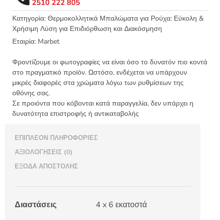
2510 222 805
4x6εκ
-
Κατηγορία:
Θερμοκολλητικά Μπαλώματα για Ρούχα: Εύκολη &
Χρήσιμη Λύση για Επιδιόρθωση και Διακόσμηση
Marbet
5524.018
Εταιρία:
Marbet
ποσότητα
Φροντίζουμε οι φωτογραφίες να είναι όσο το δυνατόν πιο κοντά
στο πραγματικό προϊόν. Ωστόσο, ενδέχεται να υπάρχουν
μικρές διαφορές στα χρώματα λόγω των ρυθμίσεων της
οθόνης σας.
Σε προιόντα που κόβονται κατά παραγγελία, δεν υπάρχει η
δυνατότητα επιστροφής ή αντικαταβολής
ΕΠΙΠΛΈΟΝ ΠΛΗΡΟΦΟΡΊΕΣ
ΑΞΙΟΛΟΓΉΣΕΙΣ (0)
ΈΞΟΔΑ ΑΠΟΣΤΟΛΉΣ
Διαστάσεις
4 x 6 εκατοστά